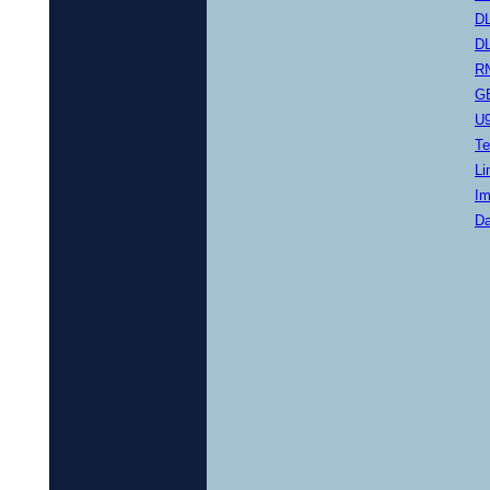
D
D
R
G
U
Te
Li
I
Da