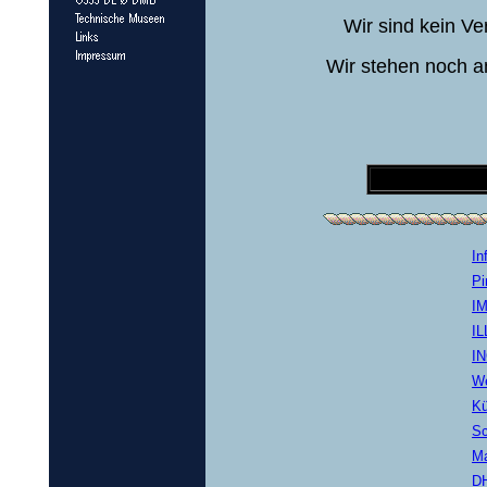
Wir sind kein V
Wir stehen noch am
In
Pi
I
I
I
W
Kü
Sc
Ma
D