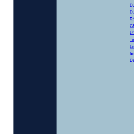
D
D
R
G
U
Te
Li
I
Da