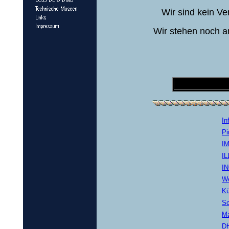
Wir sind kein V
Wir stehen noch am
In
Pi
I
I
I
W
Kü
Sc
Ma
D