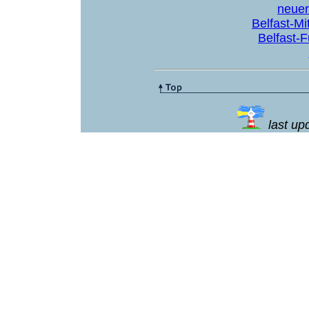
neuer
Belfast-M
Belfast-
last u