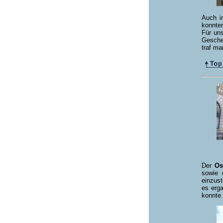
Auch i
konnte
Für uns
Geschen
traf m
Der
Os
sowie 
einzus
es erga
konnte 