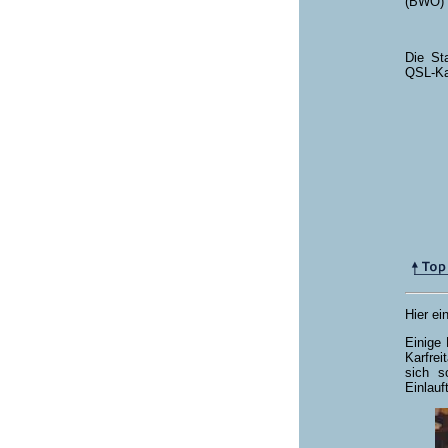
(BWO) a
Die St
QSL-Kar
Hier ei
Einige
Karfrei
sich s
Einlau