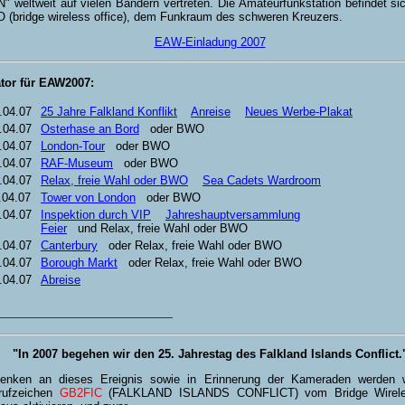
 weltweit auf vielen Bändern vertreten. Die Amateurfunkstation befindet si
 (bridge wireless office), dem Funkraum des schweren Kreuzers.
EAW-Einladung 2007
tor für EAW2007:
.04.07
25 Jahre Falkland Konflikt
Anreise
Neues Werbe-Plakat
.04.07
Osterhase an Bord
oder BWO
.04.07
London-Tour
oder BWO
.04.07
RAF-Museum
oder BWO
.04.07
Relax, freie Wahl oder BWO
Sea Cadets Wardroom
.04.07
Tower von London
oder BWO
.04.07
Inspektion durch VIP
Jahreshauptversammlung
Feier
und Relax, freie Wahl oder BWO
.04.07
Canterbury
oder Relax, freie Wahl oder BWO
.04.07
Borough Markt
oder Relax, freie Wahl oder BWO
.04.07
Abreise
"In 2007 begehen wir den 25. Jahrestag des Falkland Islands Conflict.
enken an dieses Ereignis sowie in Erinnerung der Kameraden werden w
rufzeichen
GB2FIC
(FALKLAND ISLANDS CONFLICT) vom Bridge Wirele