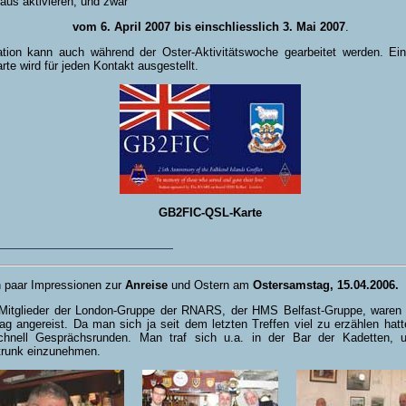
us aktivieren, und zwar
vom 6. April 2007 bis einschliesslich 3. Mai 2007
.
ation kann auch während der Oster-Aktivitätswoche gearbeitet werden. Ei
te wird für jeden Kontakt ausgestellt.
GB2FIC-QSL-Karte
n paar Impressionen zur
Anreise
und Ostern am
Ostersamstag, 15.04.2006.
 Mitglieder der London-Gruppe der RNARS, der HMS Belfast-Gruppe, ware
tag angereist. Da man sich ja seit dem letzten Treffen viel zu erzählen hatt
chnell Gesprächsrunden. Man traf sich u.a. in der Bar der Kadetten, 
ftrunk einzunehmen.