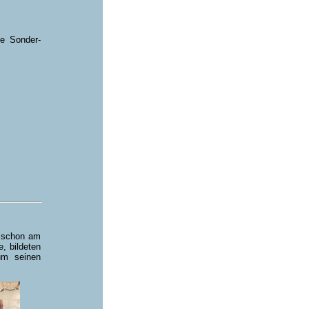
ne Sonder-
n schon am
e, bildeten
um seinen