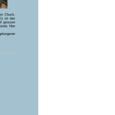
en Chuck,
s ist das
nf grossen
orie. Hier
gelungener