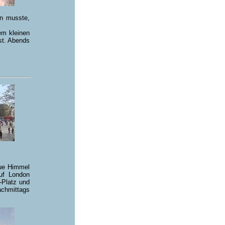
en musste,
em kleinen
st. Abends
aue Himmel
uf London
-Platz und
achmittags