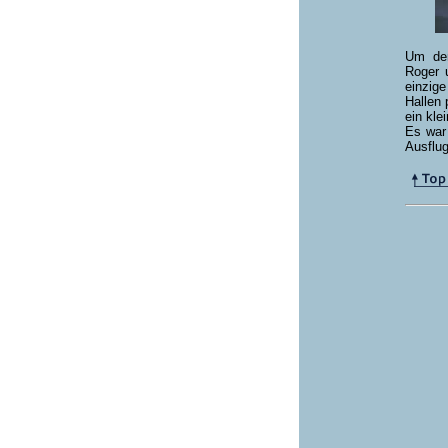
Um de
Roger 
einzig
Hallen 
ein kle
Es war
Ausflug