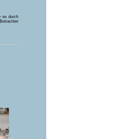
e es durch
etrachter