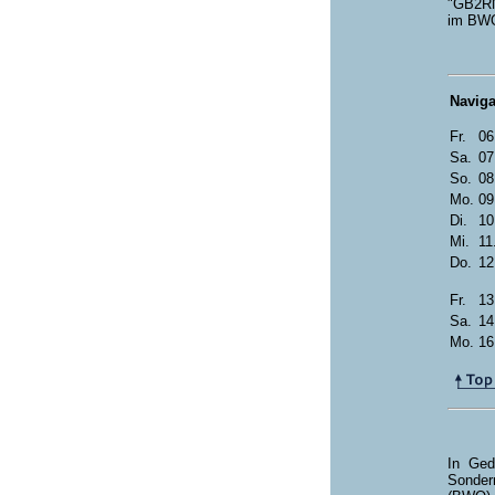
"GB2RN"
im BWO
Naviga
Fr.
06
Sa.
07
So.
08
Mo.
09
Di.
10
Mi.
11
Do.
12
Fr.
13
Sa.
14
Mo.
16
In Ged
Sonder