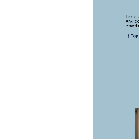
Hier st
Anklic
einwirk