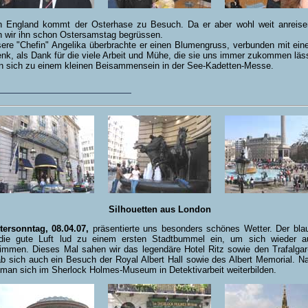
n England kommt der Osterhase zu Besuch. Da er aber wohl weit anreis
n wir ihn schon Ostersamstag begrüssen.
ere "Chefin" Angelika überbrachte er einen Blumengruss, verbunden mit ein
k, als Dank für die viele Arbeit und Mühe, die sie uns immer zukommen läs
an sich zu einem kleinen Beisammensein in der See-Kadetten-Messe.
Silhouetten aus London
tersonntag, 08.04.07,
präsentierte uns besonders schönes Wetter. Der bl
die gute Luft lud zu einem ersten Stadtbummel ein, um sich wieder a
timmen. Dieses Mal sahen wir das legendäre Hotel Ritz sowie den Trafalgar
b sich auch ein Besuch der Royal Albert Hall sowie des Albert Memorial. N
man sich im Sherlock Holmes-Museum in Detektivarbeit weiterbilden.